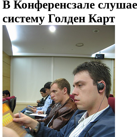
В Конференсзале слушае
систему Голден Карт